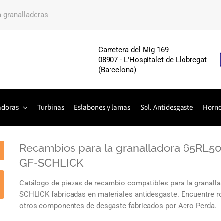
a granalladoras
Carretera del Mig 169
08907 - L'Hospitalet de Llobregat
(Barcelona)
adoras
Turbinas
Eslabones y lamas
Sol. Antidesgaste
Horn
Recambios para la granalladora 65R
GF-SCHLICK
Catálogo de piezas de recambio compatibles para la gran
SCHLICK fabricadas en materiales antidesgaste. Encuentre roto
otros componentes de desgaste fabricados por Acro Perda.