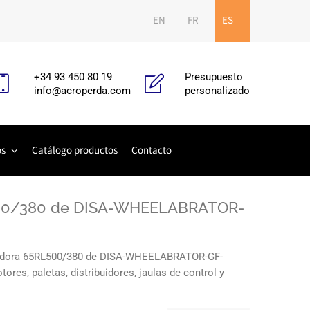
EN
FR
ES
+34 93 450 80 19
Presupuesto
info@acroperda.com
personalizado
os
Catálogo productos
Contacto
L500/380 de DISA-WHEELABRATOR-
alladora 65RL500/380 de DISA-WHEELABRATOR-GF-
res, paletas, distribuidores, jaulas de control y