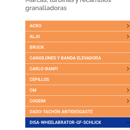
granalladoras
ACRO
ALJU
BRUCK
CANGILONES Y BANDA ELEVADORA
CARLO-BANFI
CEPILLOS
CM
COGEIM
DADO-TACHÓN ANTIDESGASTE
DISA-WHEELABRATOR-GF-SCHLICK