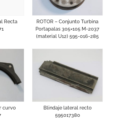
al Recta
ROTOR – Conjunto Turbina
71
Portapalas 305×105 M-2037
(material U12) 595-016-285
r curvo
Blindaje lateral recto
7
595017380