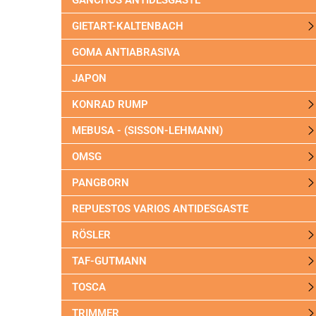
GANCHOS ANTIDESGASTE
GIETART-KALTENBACH
GOMA ANTIABRASIVA
JAPON
KONRAD RUMP
MEBUSA - (SISSON-LEHMANN)
OMSG
PANGBORN
REPUESTOS VARIOS ANTIDESGASTE
RÖSLER
TAF-GUTMANN
TOSCA
TRIMMER