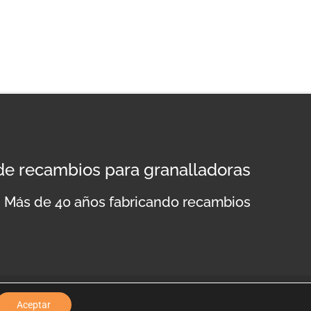
 de recambios para granalladoras
Más de 40 años fabricando recambios
lítica de privacidad
Aviso legal
Política de cookies
Aceptar