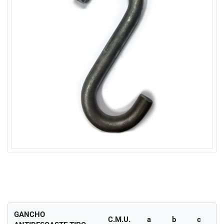
GANCHO
C.M.U.
a
b
c