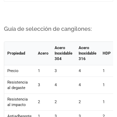
Guía de selección de cangilones:
Acero
Acero
Propiedad
Acero
Inoxidable
Inoxidable
HDP
304
316
Precio
1
3
4
1
Resistencia
3
4
4
1
al degaste
Resistencia
2
2
2
1
al impacto
Antiadherente
1
3
3
2