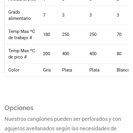
Grado
7
3
3
3
alimentario
Temp Max ºC
180
250
250
70
de trabajo #
Temp Max ºC
200
400
400
80
de pico #
Color
Gris
Plata
Plata
Blanco
Opciones
Nuestros cangilones pueden ser perforados y con
agujeros avellanados según las necesidades de