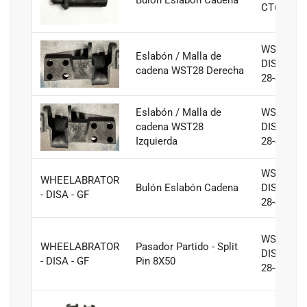
CT6
WST28 -
Eslabón / Malla de
DISA ST-
cadena WST28 Derecha
28-430
Eslabón / Malla de
WST28 -
cadena WST28
DISA ST-
Izquierda
28-430
WST28 -
WHEELABRATOR
Bulón Eslabón Cadena
DISA ST-
- DISA - GF
28-430
WST28 -
WHEELABRATOR
Pasador Partido - Split
DISA ST-
- DISA - GF
Pin 8X50
28-430