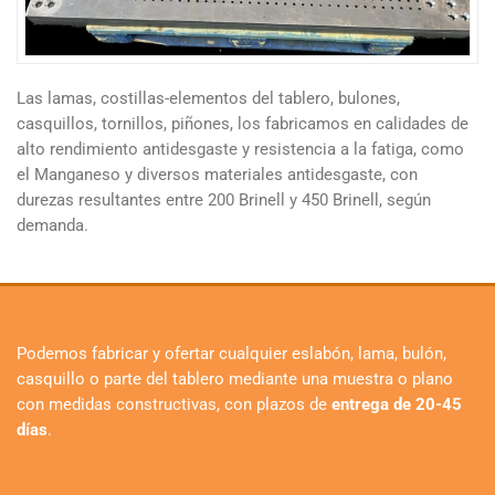
Las lamas, costillas-elementos del tablero, bulones,
casquillos, tornillos, piñones, los fabricamos en calidades de
alto rendimiento antidesgaste y resistencia a la fatiga, como
el Manganeso y diversos materiales antidesgaste, con
durezas resultantes entre 200 Brinell y 450 Brinell, según
demanda.
Podemos fabricar y ofertar cualquier eslabón, lama, bulón,
casquillo o parte del tablero mediante una muestra o plano
con medidas constructivas, con plazos de
entrega de 20-45
días
.