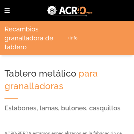
Recambios
granalladora de
+ info
tablero
Tablero metálico
para
granalladoras
Eslabones, lamas, bulones, casquillos
ACRO-PERDA estamos especializados en la fabricación de