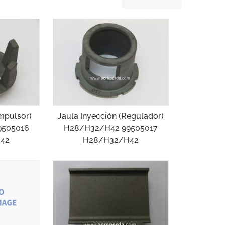
Impulsor)
Jaula Inyección (Regulador)
9505016
H28/H32/H42 99505017
42
H28/H32/H42