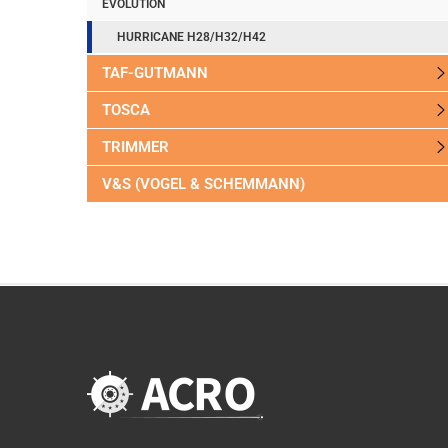
EVOLUTION
HURRICANE H28/H32/H42
TAF-GUTMANN
TOSCA
TRIMMER
V&S (VOGEL & SCHEMMANN)