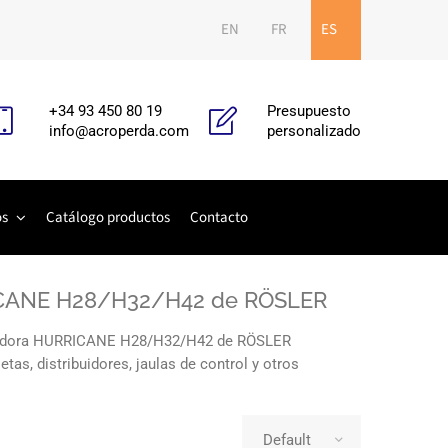
EN
FR
ES
+34 93 450 80 19
Presupuesto
info@acroperda.com
personalizado
os
Catálogo productos
Contacto
RICANE H28/H32/H42 de RÖSLER
alladora HURRICANE H28/H32/H42 de RÖSLER
tas, distribuidores, jaulas de control y otros