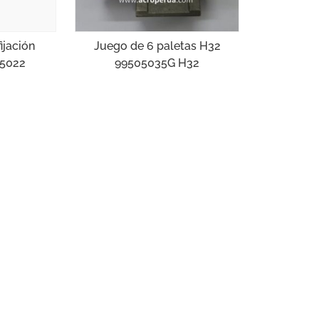
ijación
Juego de 6 paletas H32
05022
99505035G H32