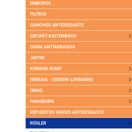
EMBUDOS
FILTROS
GANCHOS ANTIDESGASTE
GIETART-KALTENBACH
GOMA ANTIABRASIVA
JAPON
KONRAD RUMP
MEBUSA - (SISSON-LEHMANN)
OMSG
PANGBORN
REPUESTOS VARIOS ANTIDESGASTE
RÖSLER