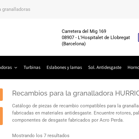
a granalladoras
Carretera del Mig 169
08907 - L'Hospitalet de Llobregat
(Barcelona)
adoras
Turbinas
Eslabones y lamas
Sol. Antidesgaste
Horn
Recambios para la granalladora HUR
Catálogo de piezas de recambio compatibles para la gran
fabricadas en materiales antidesgaste. Encuentre rotores, pale
componentes de desgaste fabricados por Acro Perda.
Mostrando los 7 resultados