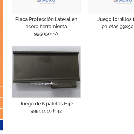
Placa Protección Lateral en
Juego tornillos f
acero herramienta
paletas 9985
99505011A
Juego de 6 paletas H42
99501010 H42