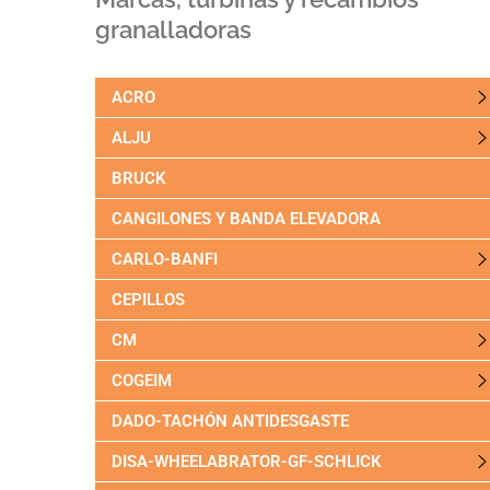
granalladoras
ACRO
ALJU
BRUCK
CANGILONES Y BANDA ELEVADORA
CARLO-BANFI
CEPILLOS
CM
COGEIM
DADO-TACHÓN ANTIDESGASTE
DISA-WHEELABRATOR-GF-SCHLICK