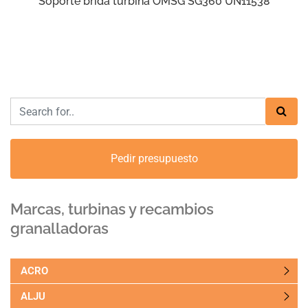
Soporte brida turbina OMSG SG360 UN11538
Pedir presupuesto
Marcas, turbinas y recambios
granalladoras
ACRO
ALJU