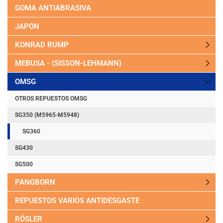
GOMA ANTIABRASIVA
JAPON
KONRAD RUMP
MEBUSA - (SISSON-LEHMANN)
OMSG
OTROS REPUESTOS OMSG
SG350 (M5965-M5948)
SG360
SG430
SG500
PANGBORN
REPUESTOS VARIOS ANTIDESGASTE
RÖSLER