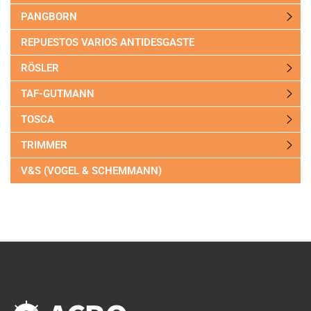
PANGBORN
REPUESTOS VARIOS ANTIDESGASTE
RÖSLER
TAF-GUTMANN
TOSCA
TRIMMER
V&S (VOGEL & SCHEMMANN)