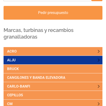
Pedir presupuesto
Marcas, turbinas y recambios
granalladoras
ACRO
ALJU
BRUCK
CANGILONES Y BANDA ELEVADORA
CARLO-BANFI
CEPILLOS
CM