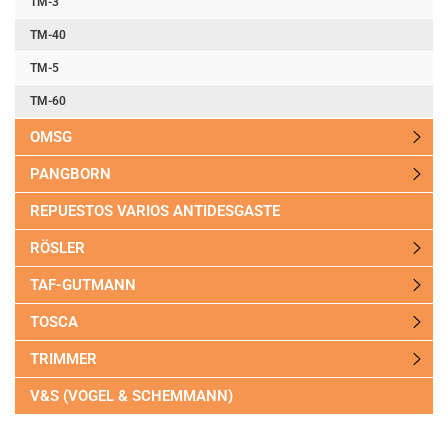
TM-3
TM-40
TM-5
TM-60
OMSG
PANGBORN
REPUESTOS VARIOS ANTIDESGASTE
RÖSLER
TAF-GUTMANN
TOSCA
TRIMMER
V&S (VOGEL & SCHEMMANN)