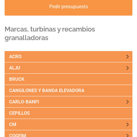
Pedir presupuesto
Marcas, turbinas y recambios
granalladoras
ACRO
ALJU
BRUCK
CANGILONES Y BANDA ELEVADORA
CARLO-BANFI
CEPILLOS
CM
COGEIM