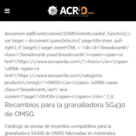
Recambios para la granalladora SG430
de OMSG
Catálogo de piezas de recambio compatibles para la
granalladora SG430 de OMSG fabricadas en materiales