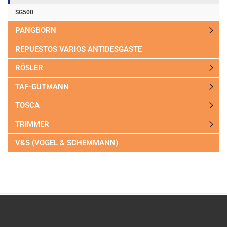
SG500
PANGBORN
REPUESTOS VARIOS ANTIDESGASTE
RÖSLER
TAF-GUTMANN
TOSCA
TRIMMER
V&S (VOGEL & SCHEMMANN)