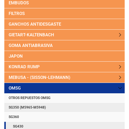
EMBUDOS
FILTROS
GANCHOS ANTIDESGASTE
GIETART-KALTENBACH
GOMA ANTIABRASIVA
JAPON
KONRAD RUMP
MEBUSA - (SISSON-LEHMANN)
OMSG
OTROS REPUESTOS OMSG
SG350 (M5965-M5948)
SG360
SG430