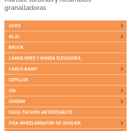
granalladoras
ACRO
ALJU
BRUCK
CANGILONES Y BANDA ELEVADORA
CARLO-BANFI
CEPILLOS
CM
COGEIM
DADO-TACHÓN ANTIDESGASTE
DISA-WHEELABRATOR-GF-SCHLICK