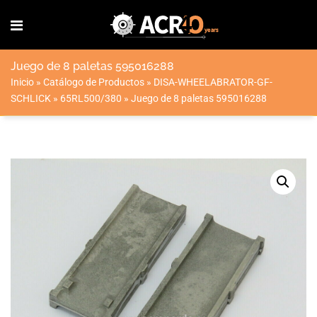
Juego de 8 paletas 595016288
Inicio
»
Catálogo de Productos
»
DISA-WHEELABRATOR-GF-
SCHLICK
»
65RL500/380
»
Juego de 8 paletas 595016288