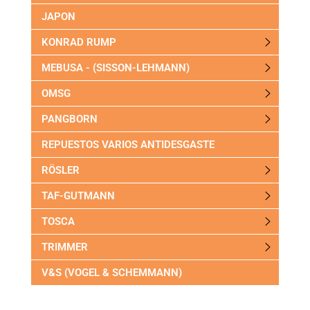
JAPON
KONRAD RUMP
MEBUSA - (SISSON-LEHMANN)
OMSG
PANGBORN
REPUESTOS VARIOS ANTIDESGASTE
RÖSLER
TAF-GUTMANN
TOSCA
TRIMMER
V&S (VOGEL & SCHEMMANN)