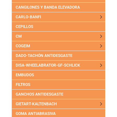
CANGILONES Y BANDA ELEVADORA
CARLO-BANFI
CEPILLOS
CM
COGEIM
DADO-TACHÓN ANTIDESGASTE
DISA-WHEELABRATOR-GF-SCHLICK
EMBUDOS
FILTROS
GANCHOS ANTIDESGASTE
GIETART-KALTENBACH
GOMA ANTIABRASIVA