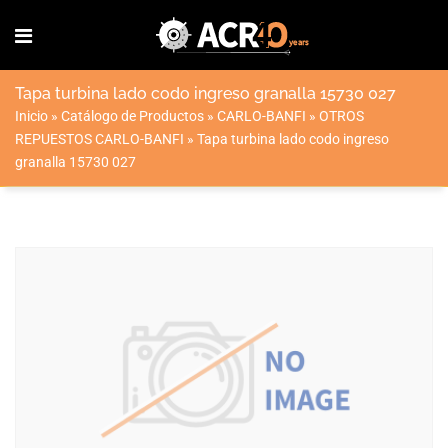
Tapa turbina lado codo ingreso granalla 15730 027
Inicio
»
Catálogo de Productos
»
CARLO-BANFI
»
OTROS
REPUESTOS CARLO-BANFI
»
Tapa turbina lado codo ingreso
granalla 15730 027