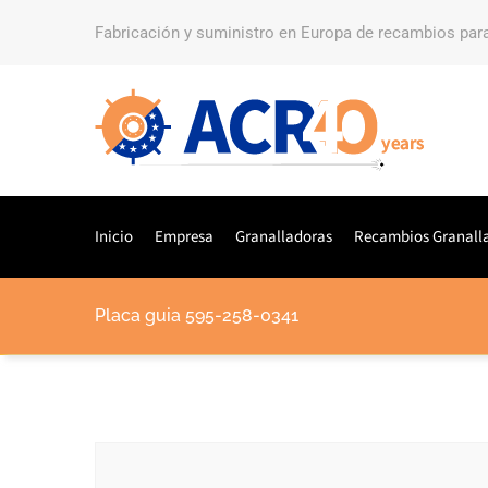
Fabricación y suministro en Europa de recambios par
Inicio
Empresa
Granalladoras
Recambios Granall
Placa guia 595-258-0341