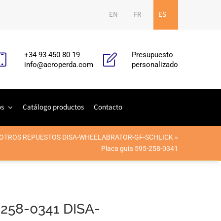
EN
FR
ES
+34 93 450 80 19
Presupuesto
info@acroperda.com
personalizado
os
Catálogo productos
Contacto
OTROS REPUESTOS DISA-WHEELABRATOR-GF-SCHLICK
»
Placa guia 595-258-0341
-258-0341 DISA-