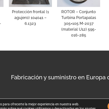
Protección frontal (1
ROTOR – Conjunto
agujero) 104041 –
Turbina Portapalas
–
6.1323
305×105 M-2037
(material U12) 595-
016-285
Fabricación y suministro en Europa
s para ofrecerte la mejor experiencia en nuestra web.
más sobre qué cookies utilizamos o desactivarlas en los
ajustes
.