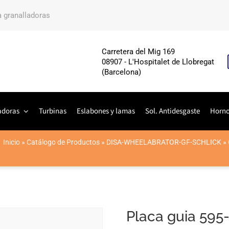
a granalladoras
Carretera del Mig 169
08907 - L'Hospitalet de Llobregat
(Barcelona)
adoras
Turbinas
Eslabones y lamas
Sol. Antidesgaste
Horn
Inicio
»
Catálogo de Productos
»
DISA-WHEELABRATOR-GF-SCHLICK
»
Placa guia 595