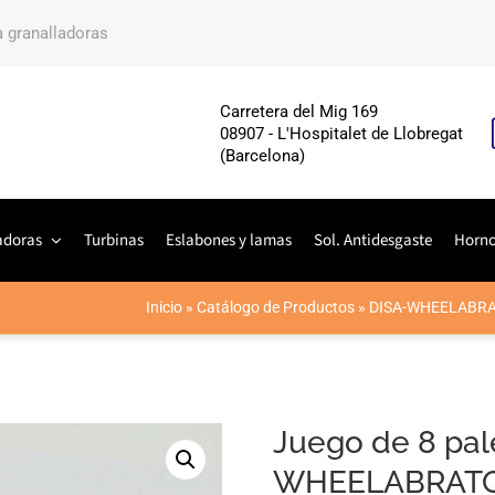
a granalladoras
Carretera del Mig 169
08907 - L'Hospitalet de Llobregat
(Barcelona)
adoras
Turbinas
Eslabones y lamas
Sol. Antidesgaste
Horn
Inicio
»
Catálogo de Productos
»
DISA-WHEELABRA
Juego de 8 pal
WHEELABRATO