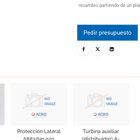
recambio partiendo de un pl
Pedir presupuesto
Protección Lateral
Turbina auxiliar
6887.691.020
(distribuidor) A-