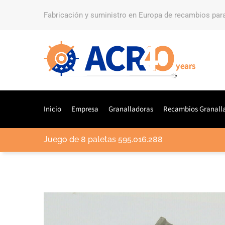
Fabricación y suministro en Europa de recambios par
Inicio
Empresa
Granalladoras
Recambios Granall
Juego de 8 paletas 595.016.288