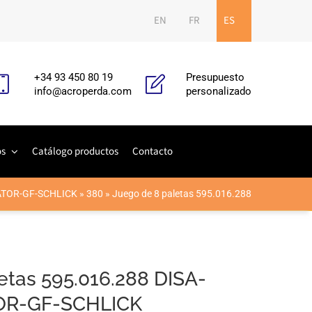
EN
FR
ES
+34 93 450 80 19
Presupuesto
info@acroperda.com
personalizado
os
Catálogo productos
Contacto
TOR-GF-SCHLICK
»
380
»
Juego de 8 paletas 595.016.288
etas 595.016.288 DISA-
R-GF-SCHLICK