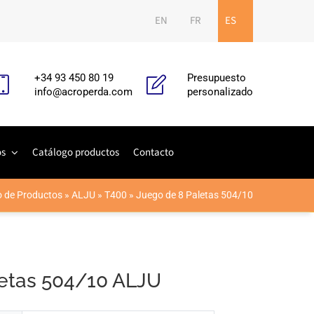
EN
FR
ES
+34 93 450 80 19
Presupuesto
info@acroperda.com
personalizado
os
Catálogo productos
Contacto
o de Productos
»
ALJU
»
T400
»
Juego de 8 Paletas 504/10
letas 504/10 ALJU