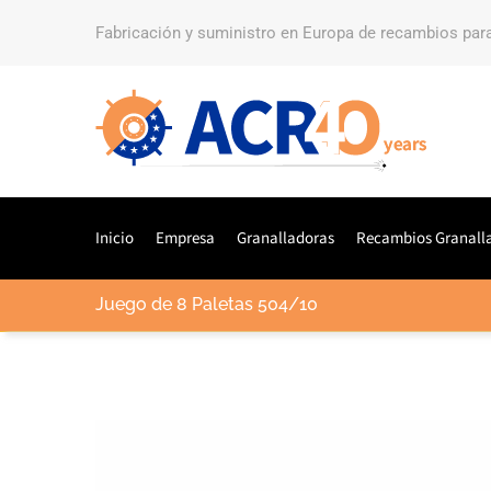
Fabricación y suministro en Europa de recambios par
Inicio
Empresa
Granalladoras
Recambios Granall
Juego de 8 Paletas 504/10