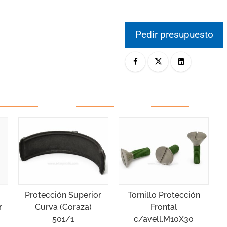
Pedir presupuesto
Protección Superior
Tornillo Protección
Curva (Coraza)
Frontal
r
501/1
c/avell.M10X30