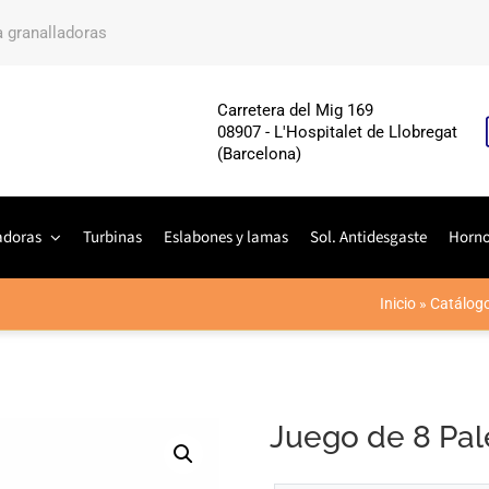
a granalladoras
Carretera del Mig 169
08907 - L'Hospitalet de Llobregat
(Barcelona)
adoras
Turbinas
Eslabones y lamas
Sol. Antidesgaste
Horn
Inicio
»
Catálog
Juego de 8 Pa