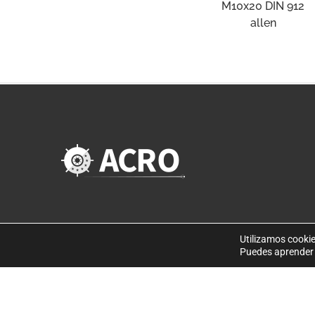
M10x20 DIN 912
allen
Utilizamos cookie
Puedes aprender 
©
Copyright 2019
. Disseny web per Bredax