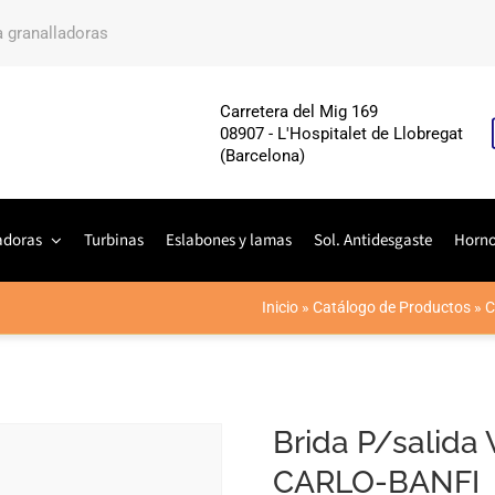
a granalladoras
Carretera del Mig 169
08907 - L'Hospitalet de Llobregat
(Barcelona)
adoras
Turbinas
Eslabones y lamas
Sol. Antidesgaste
Horn
Inicio
»
Catálogo de Productos
»
C
Brida P/salida
CARLO-BANFI