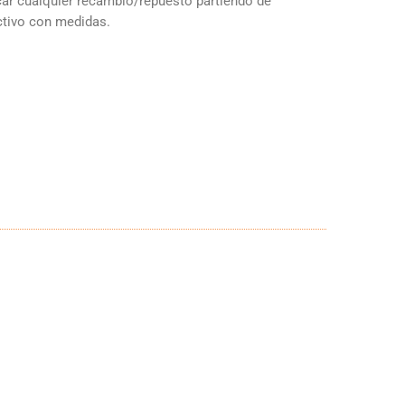
r cualquier recambio/repuesto partiendo de
ctivo con medidas.