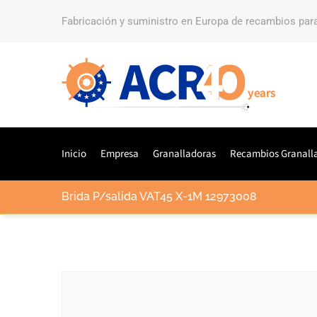
Fabricación y suministro en Europa de recambios par
Inicio
Empresa
Granalladoras
Recambios Granall
Brida P/salida VAT45 X-1M 12973008