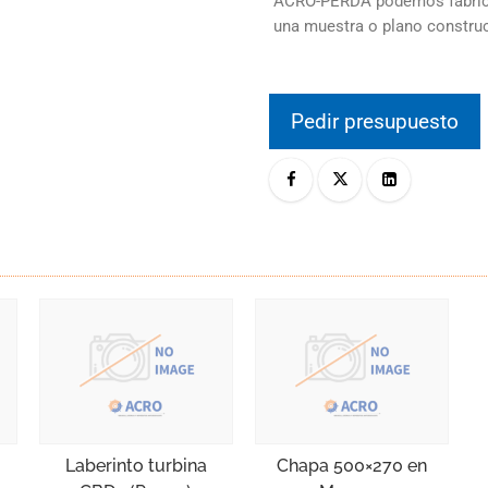
ACRO-PERDA podemos fabrica
una muestra o plano constru
Pedir presupuesto
Laberinto turbina
Chapa 500×270 en