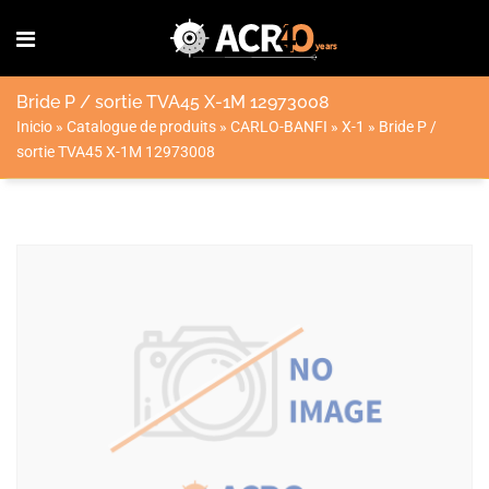
Bride P / sortie TVA45 X-1M 12973008
Inicio
»
Catalogue de produits
»
CARLO-BANFI
»
X-1
»
Bride P /
sortie TVA45 X-1M 12973008