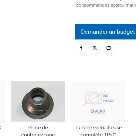
consommations approximati
Demander un budge
Pièce de
C
Turbine Grenailleuse
controle/cage
complète TP2C