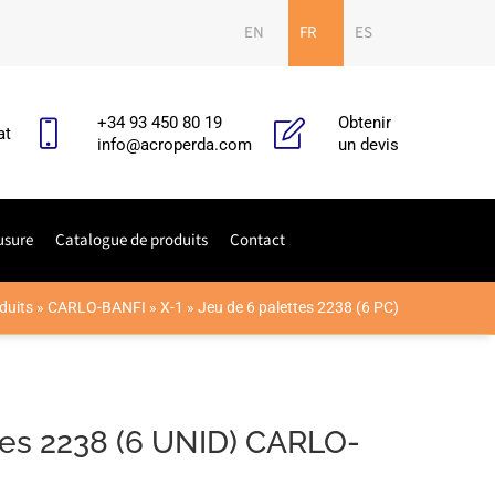
EN
FR
ES
+34 93 450 80 19
Obtenir
at
info@acroperda.com
un devis
usure
Catalogue de produits
Contact
duits
»
CARLO-BANFI
»
X-1
»
Jeu de 6 palettes 2238 (6 PC)
tes 2238 (6 UNID) CARLO-