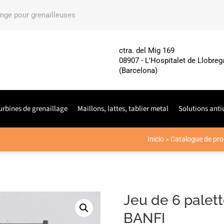
ange pour grenailleuses
ctra. del Mig 169
08907 - L'Hospitalet de Llobreg
(Barcelona)
urbines de grenaillage
Maillons, lattes, tablier metal
Solutions anti
Inicio
»
Catalogue de pro
Jeu de 6 palet
BANFI