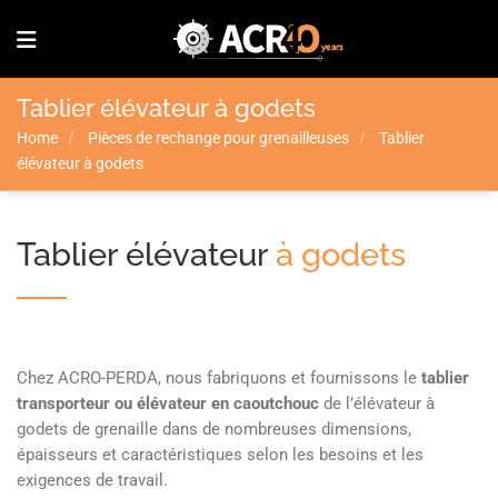
Tablier élévateur à godets
Home
Pièces de rechange pour grenailleuses
Tablier
élévateur à godets
Tablier élévateur
à godets
Chez ACRO-PERDA, nous fabriquons et fournissons le
tablier
transporteur ou élévateur en caoutchouc
de l’élévateur à
godets de grenaille dans de nombreuses dimensions,
épaisseurs et caractéristiques selon les besoins et les
exigences de travail.