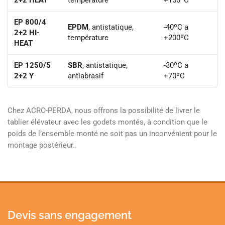
2+2 HEAT
température
+150ºC
EP 800/4
EPDM
, antistatique,
-40ºC a
2+2 HI-
température
+200ºC
HEAT
EP 1250/5
SBR
, antistatique,
-30ºC a
2+2 Y
antiabrasif
+70ºC
Chez ACRO-PERDA, nous offrons la possibilité de livrer le
tablier élévateur avec les godets montés, à condition que le
poids de l’ensemble monté ne soit pas un inconvénient pour le
montage postérieur..
Devis sans engagement