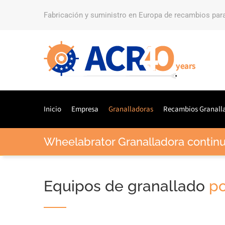
Fabricación y suministro en Europa de recambios par
Inicio
Empresa
Granalladoras
Recambios Granall
Wheelabrator Granalladora contin
Equipos de granallado
po