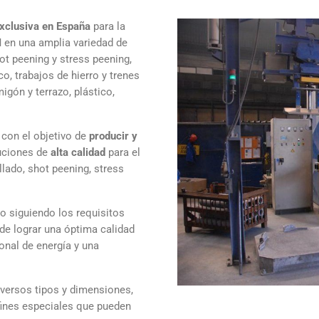
xclusiva en España
para la
M
en una amplia variedad de
ot peening y stress peening,
o, trabajos de hierro y trenes
igón y terrazo, plástico,
con el objetivo de
producir y
uciones de
alta calidad
para el
llado, shot peening, stress
o siguiendo los requisitos
 de lograr una óptima calidad
onal de energía y una
versos tipos y dimensiones,
ines especiales que pueden