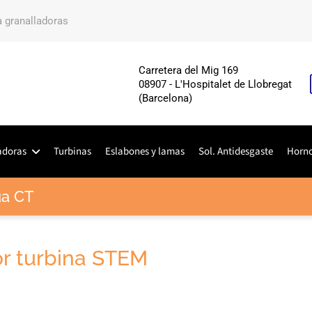
a granalladoras
Carretera del Mig 169
08907 - L'Hospitalet de Llobregat
(Barcelona)
adoras
Turbinas
Eslabones y lamas
Sol. Antidesgaste
Horn
ua CT
r turbina STEM