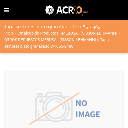
Tapa sectores plato granallado C-1065-2483
Inicio
»
Catálogo de Productos
»
MEBUSA - (SISSON-LEHMANN)
»
OTROS REPUESTOS MEBUSA - (SISSON-LEHMANN)
»
Tapa
sectores plato granallado C-1065-2483