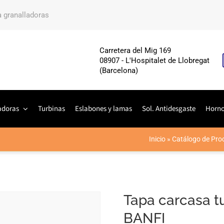
a granalladoras
Carretera del Mig 169
08907 - L'Hospitalet de Llobregat
(Barcelona)
adoras
Turbinas
Eslabones y lamas
Sol. Antidesgaste
Horn
Inicio
»
Catálogo de Pro
Tapa carcasa t
BANFI