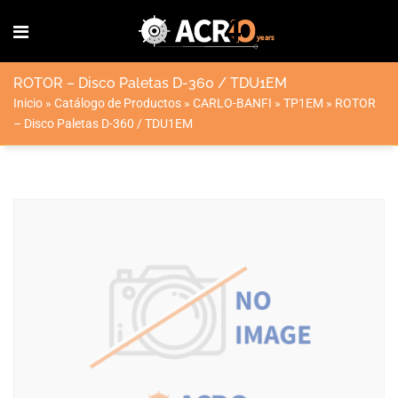
ROTOR – Disco Paletas D-360 / TDU1EM
Inicio
»
Catálogo de Productos
»
CARLO-BANFI
»
TP1EM
»
ROTOR
– Disco Paletas D-360 / TDU1EM