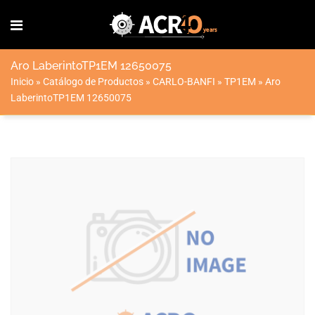
Aro LaberintoTP1EM 12650075
Inicio
»
Catálogo de Productos
»
CARLO-BANFI
»
TP1EM
»
Aro
LaberintoTP1EM 12650075