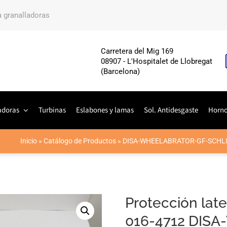
a granalladoras
Carretera del Mig 169
08907 - L'Hospitalet de Llobregat
(Barcelona)
adoras
Turbinas
Eslabones y lamas
Sol. Antidesgaste
Horn
Inicio
»
Catálogo de Productos
»
DISA-WHEELABRATOR-GF-SCHL
Protección lat
016-4712 DIS