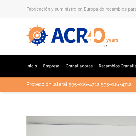
Fabricación y suministro en Europa de recambios par
Inicio
Empresa
Granalladoras
Recambios Granall
Protección lateral 595-016-4712 595-016-4712