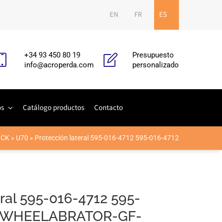
EN
FR
ES
+34 93 450 80 19
Presupuesto
info@acroperda.com
personalizado
os
Catálogo productos
Contacto
ICK
»
U70
»
Protección lateral 595-016-4712 595-016-4712
eral 595-016-4712 595-
A-WHEELABRATOR-GF-