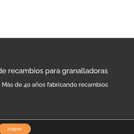
 de recambios para granalladoras
Más de 40 años fabricando recambios
lítica de privacidad
Aviso legal
Política de cookies
Aceptar