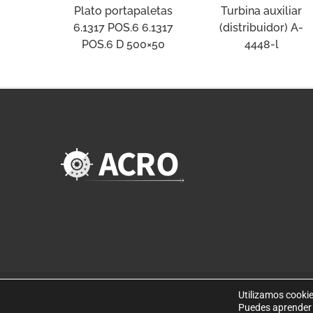
Plato portapaletas
Turbina auxiliar
6.1317 POS.6 6.1317
(distribuidor) A-
POS.6 D 500×50
4448-l
Utilizamos cookie
©
Copyright 2019
. Disseny web per Bredax
Puedes aprender 