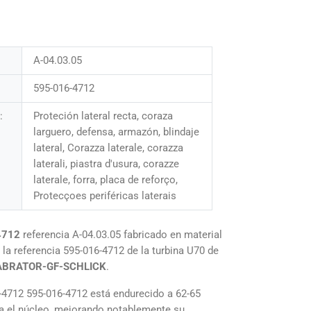
A-04.03.05
595-016-4712
:
Proteción lateral recta, coraza
larguero, defensa, armazón, blindaje
lateral, Corazza laterale, corazza
laterali, piastra d'usura, corazze
laterale, forra, placa de reforço,
Protecçoes periféricas laterais
-4712
referencia A-04.03.05 fabricado en material
la referencia 595-016-4712 de la turbina U70 de
ABRATOR-GF-SCHLICK
.
6-4712 595-016-4712 está endurecido a 62-65
ta el núcleo, mejorando notablemente su