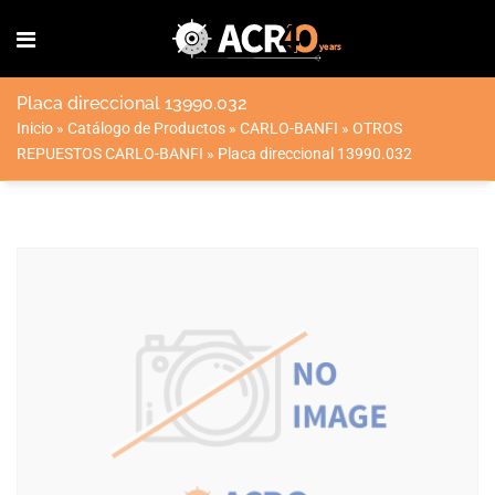
Placa direccional 13990.032
Inicio
»
Catálogo de Productos
»
CARLO-BANFI
»
OTROS
REPUESTOS CARLO-BANFI
»
Placa direccional 13990.032