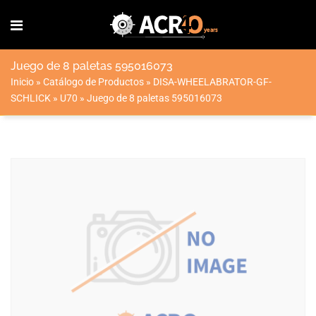
Juego de 8 paletas 595016073
Inicio
»
Catálogo de Productos
»
DISA-WHEELABRATOR-GF-
SCHLICK
»
U70
»
Juego de 8 paletas 595016073