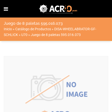
Juego de 8 paletas 595.016.073
Inicio
»
Catálogo de Productos
»
DISA-WHEELABRATOR-GF-
SCHLICK
»
U70
»
Juego de 8 paletas 595.016.073