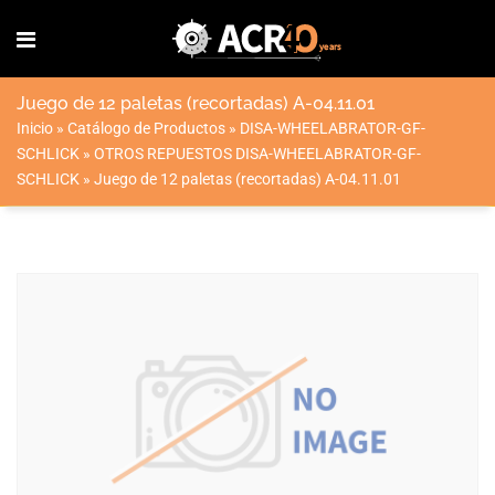
Juego de 12 paletas (recortadas) A-04.11.01
Inicio
»
Catálogo de Productos
»
DISA-WHEELABRATOR-GF-
SCHLICK
»
OTROS REPUESTOS DISA-WHEELABRATOR-GF-
SCHLICK
»
Juego de 12 paletas (recortadas) A-04.11.01