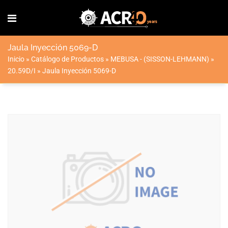
Jaula Inyección 5069-D
Inicio
»
Catálogo de Productos
»
MEBUSA - (SISSON-LEHMANN)
»
20.59D/I
»
Jaula Inyección 5069-D