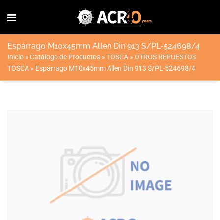
Espárrago M10x45mm Allen Din 913 S/PL-524698/4
Inicio
»
Catálogo de Productos
»
TOSCA
»
OTROS REPUESTOS
TOSCA
»
Espárrago M10x45mm Allen Din 913 S/PL-524698/4