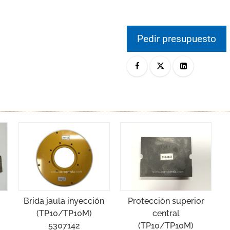
Pedir presupuesto
Brida jaula inyección
Protección superior
(TP10/TP10M)
central
5307142
(TP10/TP10M)