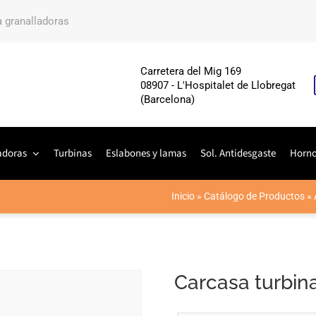
a granalladoras
Carretera del Mig 169
08907 - L'Hospitalet de Llobregat
(Barcelona)
adoras
Turbinas
Eslabones y lamas
Sol. Antidesgaste
Horn
Inicio
»
Catálogo de Productos
»
Carcasa turbin