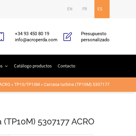
EN
FR
ES
+34 93 450 80 19
Presupuesto
info@acroperda.com
personalizado
os
Catálogo productos
Contacto
ACRO
»
TP10/TP10M
»
Carcasa turbina (TP10M) 5307177
a (TP10M) 5307177 ACRO