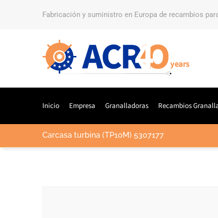
Fabricación y suministro en Europa de recambios par
Inicio
Empresa
Granalladoras
Recambios Granall
Carcasa turbina (TP10M) 5307177