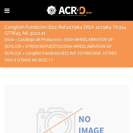
Cangilón Fundición B22 Ref.107984 DISA 107984 TA314
GTW45 A6 3022.11
Inicio
»
Catálogo de Productos
»
DISA-WHEELABRATOR-GF-
SCHLICK
»
OTROS REPUESTOS DISA-WHEELABRATOR-GF-
SCHLICK
»
Cangilón Fundición B22 Ref.107984 DISA 107984
TA314 GTW45 A6 3022.11