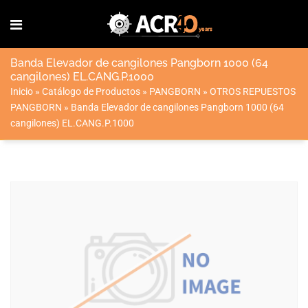
Banda Elevador de cangilones Pangborn 1000 (64
cangilones) EL.CANG.P.1000
Inicio
»
Catálogo de Productos
»
PANGBORN
»
OTROS REPUESTOS
PANGBORN
»
Banda Elevador de cangilones Pangborn 1000 (64
cangilones) EL.CANG.P.1000