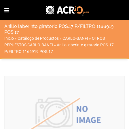
Anillo laberinto giratorio POS.17 P/FILTRO 1166919
POS.17
Inicio
»
Catálogo de Productos
»
CARLO-BANFI
»
OTROS
REPUESTOS CARLO-BANFI
»
Anillo laberinto giratorio POS.17
P/FILTRO 1166919 POS.17