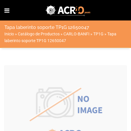
Tapa laberinto soporte TP1G 12650047
Inicio
»
Catálogo de Productos
»
CARLO-BANFI
»
TP1G
»
Tapa
laberinto soporte TP1G 12650047