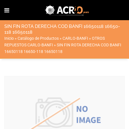
SIN FIN ROTA DERECHA COD BANFI 16650118 16650-
118 16650118
Inicio
»
Catálogo de Productos
»
CARLO-BANFI
»
OTROS
REPUESTOS CARLO-BANFI
»
SIN FIN ROTA DERECHA COD BANFI
16650118 16650-118 16650118