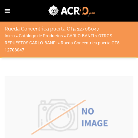
Rueda Concentrica puerta GT5 12708047
Inicio
»
Catálogo de Productos
»
CARLO-BANFI
»
OTROS
REPUESTOS CARLO-BANFI
»
Rueda Concentrica puerta GT5
12708047