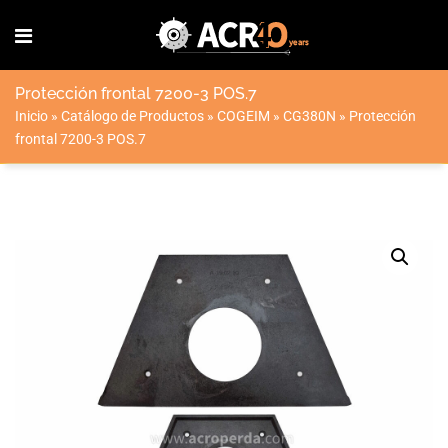
Protección frontal 7200-3 POS.7
Inicio
»
Catálogo de Productos
»
COGEIM
»
CG380N
»
Protección
frontal 7200-3 POS.7