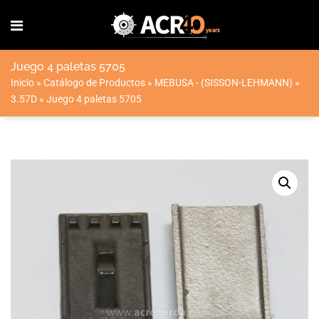
Juego 4 paletas 5705
Inicio
»
Catálogo de Productos
»
MEBUSA - (SISSON-LEHMANN)
»
3.57D
»
Juego 4 paletas 5705