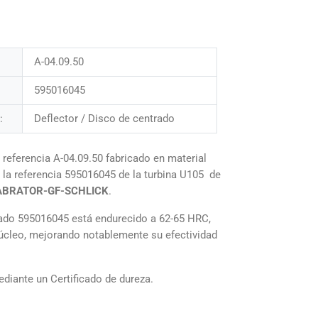
A-04.09.50
595016045
:
Deflector / Disco de centrado
o
referencia A-04.09.50 fabricado en material
 la referencia 595016045 de la turbina U105 de
ABRATOR-GF-SCHLICK
.
rado 595016045 está endurecido a 62-65 HRC,
 núcleo, mejorando notablemente su efectividad
diante un Certificado de dureza.