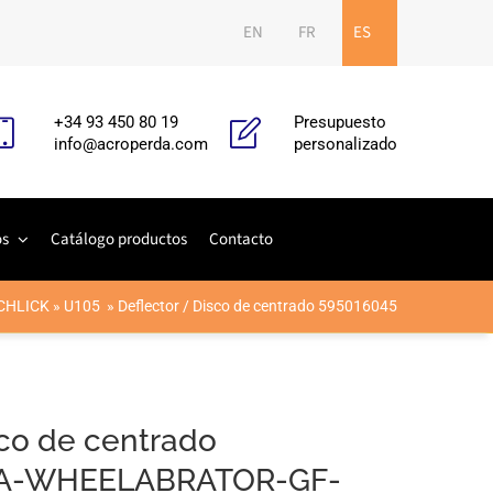
EN
FR
ES
+34 93 450 80 19
Presupuesto
info@acroperda.com
personalizado
os
Catálogo productos
Contacto
CHLICK
»
U105
»
Deflector / Disco de centrado 595016045
sco de centrado
SA-WHEELABRATOR-GF-