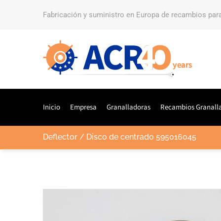
Fabricación y suministro en Europa de recambios par
Inicio
Empresa
Granalladoras
Recambios Granall
Deflector / Disco de centrado 595016045