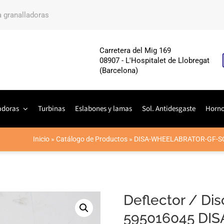
a granalladoras
Carretera del Mig 169
08907 - L'Hospitalet de Llobregat
(Barcelona)
adoras
Turbinas
Eslabones y lamas
Sol. Antidesgaste
Horn
Inicio
»
Catálogo de Productos
»
DISA-WHEELABRATOR-GF-S
Deflector / Di
595016045 DI