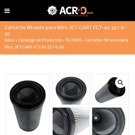
Cartucho filtrante para filtro JET-CART FCT-40 327-6-
30
Inicio
»
Catálogo de Productos
»
FILTROS
»
Cartucho filtrante para
filtro JET-CART FCT-40 327-6-30