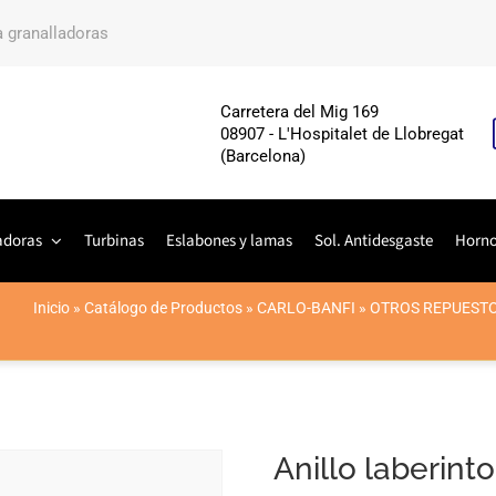
a granalladoras
Carretera del Mig 169
08907 - L'Hospitalet de Llobregat
(Barcelona)
adoras
Turbinas
Eslabones y lamas
Sol. Antidesgaste
Horn
Inicio
»
Catálogo de Productos
»
CARLO-BANFI
»
OTROS REPUESTO
Anillo laberinto