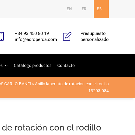
EN
FR
ES
+34 93 450 80 19
Presupuesto
info@acroperda.com
personalizado
os
Catálogo productos
Contacto
S CARLO-BANFI
»
Anillo laberinto de rotación con el rodillo
13203-084
 de rotación con el rodillo