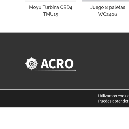
Juego 8 paletas
Moyu Turbina CBD4
WC2406
TMU15
Utilizamos cookie
Puedes aprender 
©
Copyright 2019
. Disseny web per Bredax