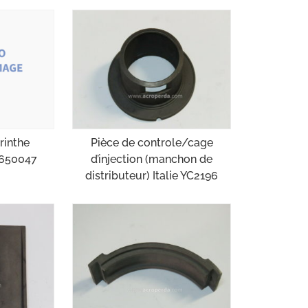
rinthe
Pièce de controle/cage
2650047
d’injection (manchon de
distributeur) Italie YC2196