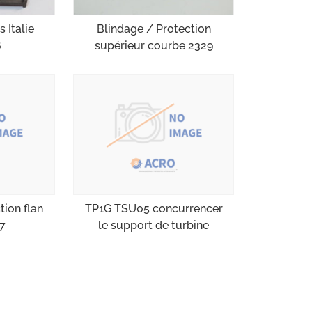
 Italie
Blindage / Protection
6
supérieur courbe 2329
tion flan
TP1G TSU05 concurrencer
47
le support de turbine