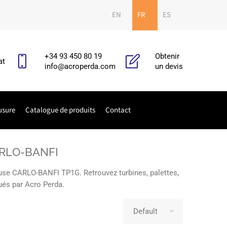
EN
FR
ES
+34 93 450 80 19
Obtenir
at
info@acroperda.com
un devis
usure
Catalogue de produits
Contact
CARLO-BANFI
euse CARLO-BANFI TP1G. Retrouvez turbines, palettes,
ués par Acro Perda.