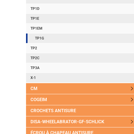
TP1D
TP1E
TP1EM
TP1G
TP2
TP2C
TP3A
X-1
CM
COGEIM
CROCHETS ANTISURE
DISA-WHEELABRATOR-GF-SCHLICK
ÉCROU À CHAPEAU ANTISURE