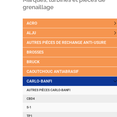
grenaillage
ACRO
ALJU
AUTRES PIÈCES DE RECHANGE ANTI-USURE
BROSSES
BRUCK
CAOUTCHOUC ANTIABRASIF
CARLO-BANFI
AUTRES PIÈCES CARLO-BANFI
CBD4
S-1
TP1