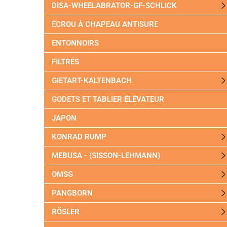
DISA-WHEELABRATOR-GF-SCHLICK
ÉCROU À CHAPEAU ANTISURE
ENTONNOIRS
FILTRES
GIETART-KALTENBACH
GODETS ET TABLIER ÉLÉVATEUR
JAPON
KONRAD RUMP
MEBUSA - (SISSON-LEHMANN)
OMSG
PANGBORN
RÖSLER