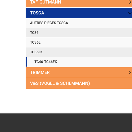
TAF-GUTMANN
TOSCA
AUTRES PIÈCES TOSCA
TC36
TC36L
TC36LK
TC46-TC46FK
TRIMMER
V&S (VOGEL & SCHEMMANN)