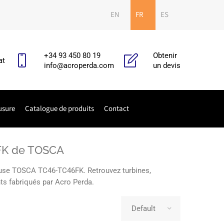
EN
FR
ES
+34 93 450 80 19
Obtenir
at
info@acroperda.com
un devis
usure
Catalogue de produits
Contact
6FK de TOSCA
leuse TOSCA TC46-TC46FK. Retrouvez turbines,
nts fabriqués par Acro Perda.