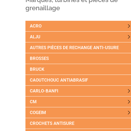
grenaillage
ACRO
ALJU
AUTRES PIÈCES DE RECHANGE ANTI-USURE
BROSSES
BRUCK
CAOUTCHOUC ANTIABRASIF
CARLO-BANFI
CM
COGEIM
CROCHETS ANTISURE