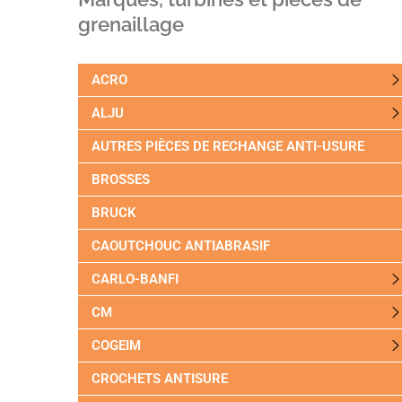
grenaillage
ACRO
ALJU
AUTRES PIÈCES DE RECHANGE ANTI-USURE
BROSSES
BRUCK
CAOUTCHOUC ANTIABRASIF
CARLO-BANFI
CM
COGEIM
CROCHETS ANTISURE