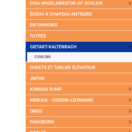
DISA-WHEELABRATOR-GF-SCHLICK
ÉCROU À CHAPEAU ANTISURE
ENTONNOIRS
FILTRES
GIETART-KALTENBACH
C350/380
GODETS ET TABLIER ÉLÉVATEUR
JAPON
KONRAD RUMP
MEBUSA - (SISSON-LEHMANN)
OMSG
PANGBORN