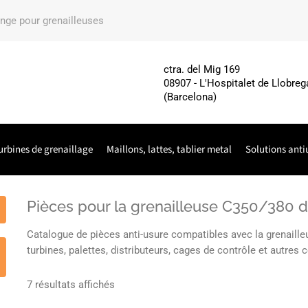
ange pour grenailleuses
ctra. del Mig 169
08907 - L'Hospitalet de Llobreg
(Barcelona)
urbines de grenaillage
Maillons, lattes, tablier metal
Solutions anti
Pièces pour la grenailleuse C350/38
Catalogue de pièces anti-usure compatibles avec la grenai
turbines, palettes, distributeurs, cages de contrôle et autre
7 résultats affichés