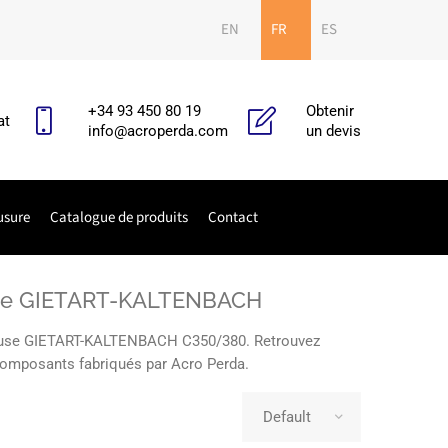
EN
FR
ES
+34 93 450 80 19
Obtenir
at
info@acroperda.com
un devis
usure
Catalogue de produits
Contact
0 de GIETART-KALTENBACH
lleuse GIETART-KALTENBACH C350/380. Retrouvez
s composants fabriqués par Acro Perda.