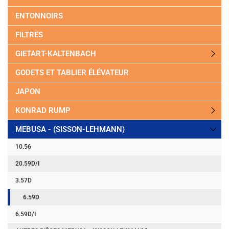
ENTONNOIRS
FILTRES
GIETART-KALTENBACH
GODETS ET TABLIER ÉLÉVATEUR
JAPON
KONRAD RUMP
MEBUSA - (SISSON-LEHMANN)
10.56
20.59D/I
3.57D
6.59D
6.59D/I