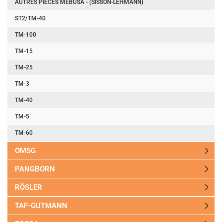
AUTRES PIÈCES MEBUSA - (SISSON-LEHMANN)
ST2/TM-40
TM-100
TM-15
TM-25
TM-3
TM-40
TM-5
TM-60
OMSG
PANGBORN
RÖSLER
TAF-GUTMANN