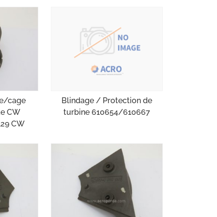
Blindage / Protection de
le/cage
turbine 610654/610667
ite CW
129 CW