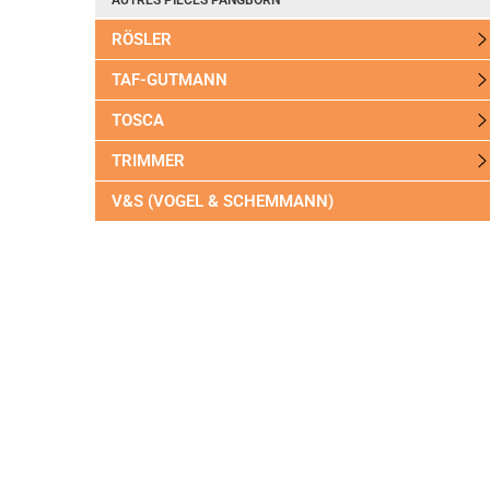
AUTRES PIÈCES PANGBORN
RÖSLER
TAF-GUTMANN
TOSCA
TRIMMER
V&S (VOGEL & SCHEMMANN)