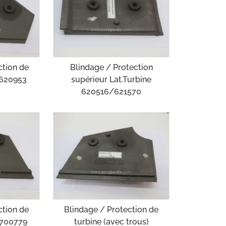
ction de
Blindage / Protection
/620953
supérieur Lat.Turbine
620516/621570
ction de
Blindage / Protection de
/700779
turbine (avec trous)