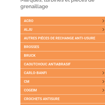
grenaillage
ACRO
ALJU
AUTRES PIÈCES DE RECHANGE ANTI-USURE
BROSSES
BRUCK
CAOUTCHOUC ANTIABRASIF
CARLO-BANFI
CM
COGEIM
CROCHETS ANTISURE