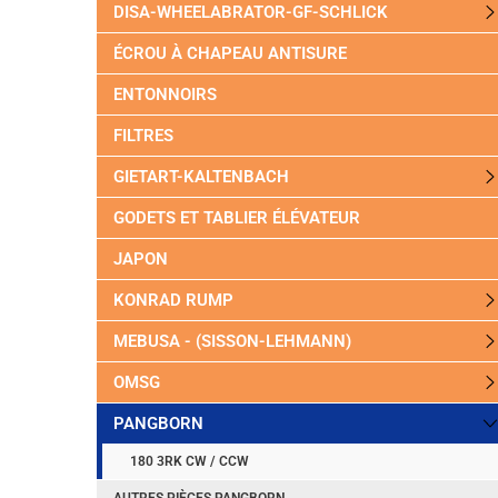
DISA-WHEELABRATOR-GF-SCHLICK
ÉCROU À CHAPEAU ANTISURE
ENTONNOIRS
FILTRES
GIETART-KALTENBACH
GODETS ET TABLIER ÉLÉVATEUR
JAPON
KONRAD RUMP
MEBUSA - (SISSON-LEHMANN)
OMSG
PANGBORN
180 3RK CW / CCW