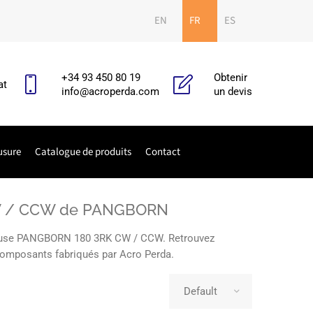
EN
FR
ES
+34 93 450 80 19
Obtenir
at
info@acroperda.com
un devis
usure
Catalogue de produits
Contact
 CW / CCW de PANGBORN
lleuse PANGBORN 180 3RK CW / CCW. Retrouvez
s composants fabriqués par Acro Perda.