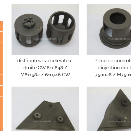
distributeur-accélérateur
Pièce de contro
droite CW 610648 /
d’injection dro
M611582 / 610746 CW
750026 / M750