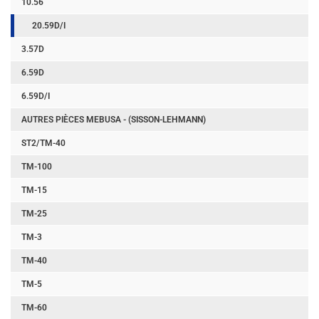
10.56
20.59D/I
3.57D
6.59D
6.59D/I
AUTRES PIÈCES MEBUSA - (SISSON-LEHMANN)
ST2/TM-40
TM-100
TM-15
TM-25
TM-3
TM-40
TM-5
TM-60