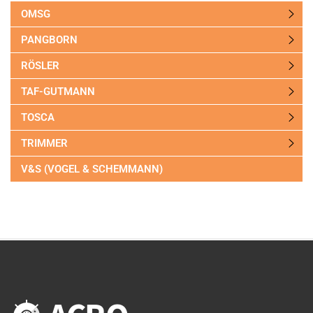
OMSG
PANGBORN
RÖSLER
TAF-GUTMANN
TOSCA
TRIMMER
V&S (VOGEL & SCHEMMANN)