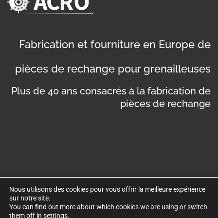
Fabrication et fourniture en Europe de
pièces de rechange pour grenailleuses
Plus de 40 ans consacrés à la fabrication de
pièces de rechange
Nous utilisons des cookies pour vous offrir la meilleure expérience
©
Copyright 2019
. Disseny web per Bredax
sur notre site.
You can find out more about which cookies we are using or switch
Politique de confidentialité
Mentions légales
them off in
settings
.